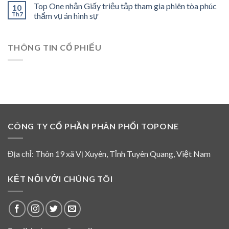
tòa
năm
Top One nhận Giấy triệu tập tham gia phiên tòa phúc
10
trị
phúc
2017,
Th7
thẩm vụ án hình sự
công
thẩm
Giấy
ty
vụ
cam
6
án
đoan
tháng
hình
THÔNG TIN CỔ PHIẾU
Nguyễn
đầu
sự
Thế
năm
ngày
Trịnh
2026
01
không
tháng
là
08
thành
năm
viên
2026
HĐQT
và
CÔNG TY CỔ PHẦN PHÂN PHỐI TOPONE
không
tham
gia
hoạt
Địa chỉ: Thôn 19 xã Vị Xuyên, Tỉnh Tuyên Quang, Việt Nam
động
của
HĐQT
KẾT NỐI VỚI CHÚNG TÔI
Top
One
từ
năm
2016