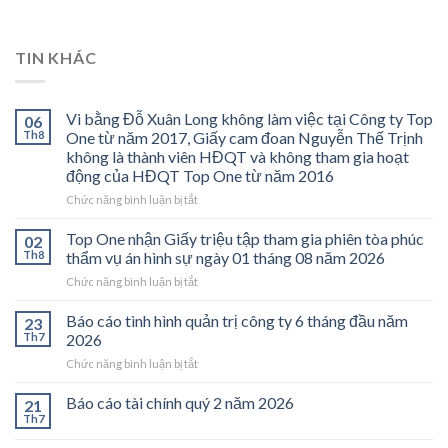
TIN KHÁC
Vi bằng Đỗ Xuân Long không làm việc tại Công ty Top
06
Th8
One từ năm 2017, Giấy cam đoan Nguyễn Thế Trịnh
không là thành viên HĐQT và không tham gia hoạt
động của HĐQT Top One từ năm 2016
ở
Chức năng bình luận bị tắt
Vi
bằng
Top One nhận Giấy triệu tập tham gia phiên tòa phúc
02
Đỗ
Th8
thẩm vụ án hình sự ngày 01 tháng 08 năm 2026
Xuân
ở
Chức năng bình luận bị tắt
Long
Top
không
One
Báo cáo tình hình quản trị công ty 6 tháng đầu năm
làm
23
nhận
việc
Th7
2026
Giấy
tại
ở
Chức năng bình luận bị tắt
triệu
Công
Báo
tập
ty
cáo
Báo cáo tài chính quý 2 năm 2026
tham
21
Top
tình
gia
Th7
One
hình
phiên
từ
quản