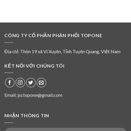
2026
01
không
tháng
là
08
thành
năm
viên
2026
HĐQT
và
CÔNG TY CỔ PHẦN PHÂN PHỐI TOPONE
không
tham
gia
hoạt
Địa chỉ: Thôn 19 xã Vị Xuyên, Tỉnh Tuyên Quang, Việt Nam
động
của
HĐQT
KẾT NỐI VỚI CHÚNG TÔI
Top
One
từ
năm
2016
Email: jsctopone@gmail.com
NHẬN THÔNG TIN