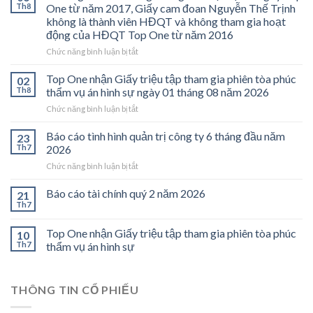
Th8
One từ năm 2017, Giấy cam đoan Nguyễn Thế Trịnh
không là thành viên HĐQT và không tham gia hoạt
động của HĐQT Top One từ năm 2016
ở
Chức năng bình luận bị tắt
Vi
bằng
Top One nhận Giấy triệu tập tham gia phiên tòa phúc
02
Đỗ
Th8
thẩm vụ án hình sự ngày 01 tháng 08 năm 2026
Xuân
ở
Chức năng bình luận bị tắt
Long
Top
không
One
Báo cáo tình hình quản trị công ty 6 tháng đầu năm
làm
23
nhận
việc
Th7
2026
Giấy
tại
ở
Chức năng bình luận bị tắt
triệu
Công
Báo
tập
ty
cáo
Báo cáo tài chính quý 2 năm 2026
tham
21
Top
tình
gia
Th7
One
hình
phiên
từ
quản
tòa
năm
Top One nhận Giấy triệu tập tham gia phiên tòa phúc
10
trị
phúc
2017,
Th7
thẩm vụ án hình sự
công
thẩm
Giấy
ty
vụ
cam
6
án
đoan
tháng
hình
THÔNG TIN CỔ PHIẾU
Nguyễn
đầu
sự
Thế
năm
ngày
Trịnh