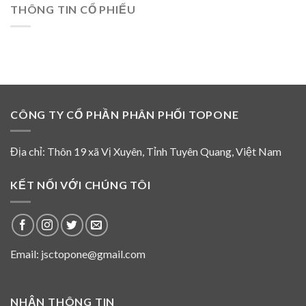
tháng
hình
THÔNG TIN CỔ PHIẾU
Nguyễn
đầu
sự
Thế
năm
ngày
Trịnh
2026
01
không
tháng
là
08
thành
năm
viên
2026
HĐQT
và
CÔNG TY CỔ PHẦN PHÂN PHỐI TOPONE
không
tham
gia
hoạt
Địa chỉ: Thôn 19 xã Vị Xuyên, Tỉnh Tuyên Quang, Việt Nam
động
của
HĐQT
KẾT NỐI VỚI CHÚNG TÔI
Top
One
từ
năm
2016
Email: jsctopone@gmail.com
NHẬN THÔNG TIN