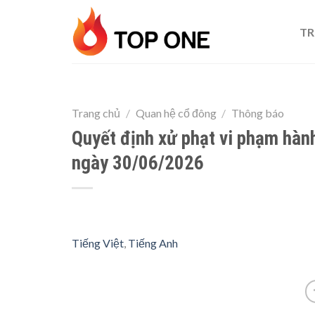
Skip
to
TR
content
Trang chủ
/
Quan hệ cổ đông
/
Thông báo
Quyết định xử phạt vi phạm hà
ngày 30/06/2026
Tiếng Việt
,
Tiếng Anh