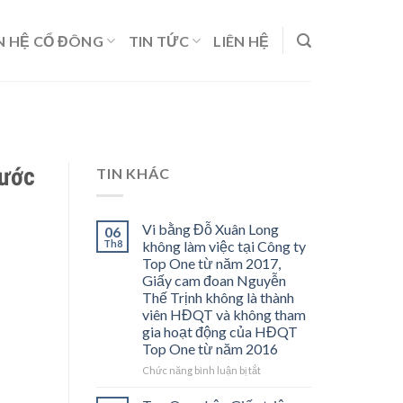
 HỆ CỔ ĐÔNG
TIN TỨC
LIÊN HỆ
Nước
TIN KHÁC
Vi bằng Đỗ Xuân Long
06
Th8
không làm việc tại Công ty
Top One từ năm 2017,
Giấy cam đoan Nguyễn
Thế Trịnh không là thành
viên HĐQT và không tham
gia hoạt động của HĐQT
Top One từ năm 2016
ở
Chức năng bình luận bị tắt
Vi
bằng