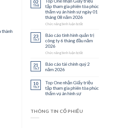
Top One nhận Giấy triệu
02
Đỗ
Th8
tập tham gia phiên tòa phúc
Xuân
thẩm vụ án hình sự ngày 01
Long
tháng 08 năm 2026
không
làm
ở
Chức năng bình luận bị tắt
việc
Top
à thành
tại
One
Báo cáo tình hình quản trị
23
Công
nhận
Th7
công ty 6 tháng đầu năm
ty
Giấy
2026
Top
triệu
One
ở
Chức năng bình luận bị tắt
tập
từ
Báo
tham
năm
cáo
gia
Báo cáo tài chính quý 2
21
2017,
tình
phiên
Th7
năm 2026
Giấy
hình
tòa
cam
quản
phúc
Top One nhận Giấy triệu
đoan
trị
thẩm
10
Nguyễn
công
vụ
Th7
tập tham gia phiên tòa phúc
Thế
ty
án
thẩm vụ án hình sự
Trịnh
6
hình
không
tháng
sự
là
đầu
ngày
THÔNG TIN CỔ PHIẾU
thành
năm
01
viên
2026
tháng
HĐQT
08
và
năm