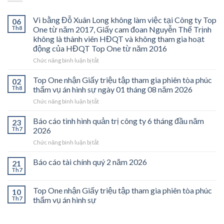
Vi bằng Đỗ Xuân Long không làm việc tại Công ty Top
06
Th8
One từ năm 2017, Giấy cam đoan Nguyễn Thế Trịnh
không là thành viên HĐQT và không tham gia hoạt
động của HĐQT Top One từ năm 2016
ở
Chức năng bình luận bị tắt
Vi
bằng
Top One nhận Giấy triệu tập tham gia phiên tòa phúc
02
Đỗ
Th8
thẩm vụ án hình sự ngày 01 tháng 08 năm 2026
Xuân
ở
Chức năng bình luận bị tắt
Long
Top
không
One
Báo cáo tình hình quản trị công ty 6 tháng đầu năm
làm
23
nhận
việc
Th7
2026
Giấy
tại
ở
Chức năng bình luận bị tắt
triệu
Công
Báo
tập
ty
cáo
Báo cáo tài chính quý 2 năm 2026
tham
21
Top
tình
gia
Th7
One
hình
phiên
từ
quản
tòa
năm
Top One nhận Giấy triệu tập tham gia phiên tòa phúc
10
trị
phúc
2017,
Th7
thẩm vụ án hình sự
công
thẩm
Giấy
ty
vụ
cam
6
án
đoan