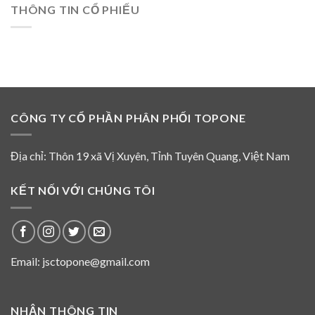
tháng
hình
THÔNG TIN CỔ PHIẾU
Nguyễn
đầu
sự
Thế
năm
ngày
Trịnh
2026
01
không
tháng
là
08
thành
năm
viên
2026
HĐQT
và
CÔNG TY CỔ PHẦN PHÂN PHỐI TOPONE
không
tham
gia
hoạt
Địa chỉ: Thôn 19 xã Vị Xuyên, Tỉnh Tuyên Quang, Việt Nam
động
của
HĐQT
KẾT NỐI VỚI CHÚNG TÔI
Top
One
từ
năm
2016
Email: jsctopone@gmail.com
NHẬN THÔNG TIN