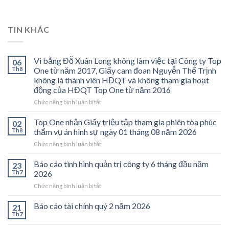
TIN KHÁC
Vi bằng Đỗ Xuân Long không làm việc tại Công ty Top
06
Th8
One từ năm 2017, Giấy cam đoan Nguyễn Thế Trịnh
không là thành viên HĐQT và không tham gia hoạt
động của HĐQT Top One từ năm 2016
ở
Chức năng bình luận bị tắt
Vi
bằng
Top One nhận Giấy triệu tập tham gia phiên tòa phúc
02
Đỗ
Th8
thẩm vụ án hình sự ngày 01 tháng 08 năm 2026
Xuân
ở
Chức năng bình luận bị tắt
Long
Top
không
One
Báo cáo tình hình quản trị công ty 6 tháng đầu năm
làm
23
nhận
việc
Th7
2026
Giấy
tại
ở
Chức năng bình luận bị tắt
triệu
Công
Báo
tập
ty
cáo
Báo cáo tài chính quý 2 năm 2026
tham
21
Top
tình
gia
Th7
One
hình
phiên
từ
quản