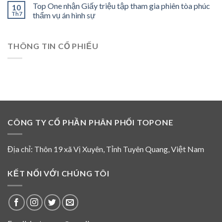
tòa
năm
Top One nhận Giấy triệu tập tham gia phiên tòa phúc
10
trị
phúc
2017,
Th7
thẩm vụ án hình sự
công
thẩm
Giấy
ty
vụ
cam
6
án
đoan
tháng
hình
THÔNG TIN CỔ PHIẾU
Nguyễn
đầu
sự
Thế
năm
ngày
Trịnh
2026
01
không
tháng
là
08
thành
năm
viên
2026
HĐQT
và
CÔNG TY CỔ PHẦN PHÂN PHỐI TOPONE
không
tham
gia
hoạt
Địa chỉ: Thôn 19 xã Vị Xuyên, Tỉnh Tuyên Quang, Việt Nam
động
của
HĐQT
KẾT NỐI VỚI CHÚNG TÔI
Top
One
từ
năm
2016