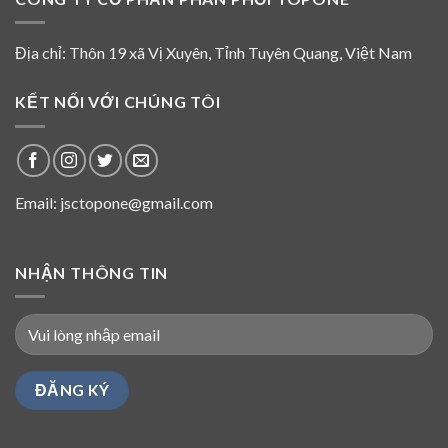
tham
gia
hoạt
Địa chỉ: Thôn 19 xã Vị Xuyên, Tỉnh Tuyên Quang, Việt Nam
động
của
HĐQT
KẾT NỐI VỚI CHÚNG TÔI
Top
One
từ
năm
2016
Email: jsctopone@gmail.com
NHẬN THÔNG TIN