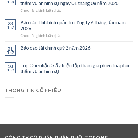
Đỗ
Th8
thẩm vụ án hình sự ngày 01 tháng 08 năm 2026
Xuân
ở
Chức năng bình luận bị tắt
Long
Top
không
One
Báo cáo tình hình quản trị công ty 6 tháng đầu năm
làm
23
nhận
việc
Th7
2026
Giấy
tại
ở
Chức năng bình luận bị tắt
triệu
Công
Báo
tập
ty
cáo
Báo cáo tài chính quý 2 năm 2026
tham
21
Top
tình
gia
Th7
One
hình
phiên
từ
quản
tòa
năm
Top One nhận Giấy triệu tập tham gia phiên tòa phúc
10
trị
phúc
2017,
Th7
thẩm vụ án hình sự
công
thẩm
Giấy
ty
vụ
cam
6
án
đoan
tháng
hình
THÔNG TIN CỔ PHIẾU
Nguyễn
đầu
sự
Thế
năm
ngày
Trịnh
2026
01
không
tháng
là
08
thành
năm
viên
2026
HĐQT
và
CÔNG TY CỔ PHẦN PHÂN PHỐI TOPONE
không