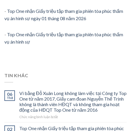
-
Top One nhận Giấy triệu tập tham gia phiên tòa phúc thẩm
vụ án hình sự ngày 01 tháng 08 năm 2026
-
Top One nhận Giấy triệu tập tham gia phiên tòa phúc thẩm
vụ án hình sự
TIN KHÁC
Vi bằng Đỗ Xuân Long không làm việc tại Công ty Top
06
Th8
One từ năm 2017, Giấy cam đoan Nguyễn Thế Trịnh
không là thành viên HĐQT và không tham gia hoạt
động của HĐQT Top One từ năm 2016
ở
Chức năng bình luận bị tắt
Vi
bằng
Top One nhận Giấy triệu tập tham gia phiên tòa phúc
02