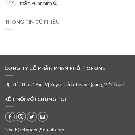
2017,
Th7
thẩm vụ án hình sự
công
thẩm
Giấy
ty
vụ
cam
6
án
đoan
tháng
hình
THÔNG TIN CỔ PHIẾU
Nguyễn
đầu
sự
Thế
năm
ngày
Trịnh
2026
01
không
tháng
là
08
thành
năm
viên
2026
HĐQT
và
CÔNG TY CỔ PHẦN PHÂN PHỐI TOPONE
không
tham
gia
hoạt
Địa chỉ: Thôn 19 xã Vị Xuyên, Tỉnh Tuyên Quang, Việt Nam
động
của
HĐQT
KẾT NỐI VỚI CHÚNG TÔI
Top
One
từ
năm
2016
Email: jsctopone@gmail.com