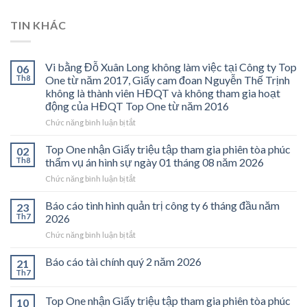
TIN KHÁC
Vi bằng Đỗ Xuân Long không làm việc tại Công ty Top
06
Th8
One từ năm 2017, Giấy cam đoan Nguyễn Thế Trịnh
không là thành viên HĐQT và không tham gia hoạt
động của HĐQT Top One từ năm 2016
ở
Chức năng bình luận bị tắt
Vi
bằng
Top One nhận Giấy triệu tập tham gia phiên tòa phúc
02
Đỗ
Th8
thẩm vụ án hình sự ngày 01 tháng 08 năm 2026
Xuân
ở
Chức năng bình luận bị tắt
Long
Top
không
One
Báo cáo tình hình quản trị công ty 6 tháng đầu năm
làm
23
nhận
việc
Th7
2026
Giấy
tại
ở
Chức năng bình luận bị tắt
triệu
Công
Báo
tập
ty
cáo
Báo cáo tài chính quý 2 năm 2026
tham
21
Top
tình
gia
Th7
One
hình
phiên
từ
quản
tòa
năm
Top One nhận Giấy triệu tập tham gia phiên tòa phúc
10
trị
phúc