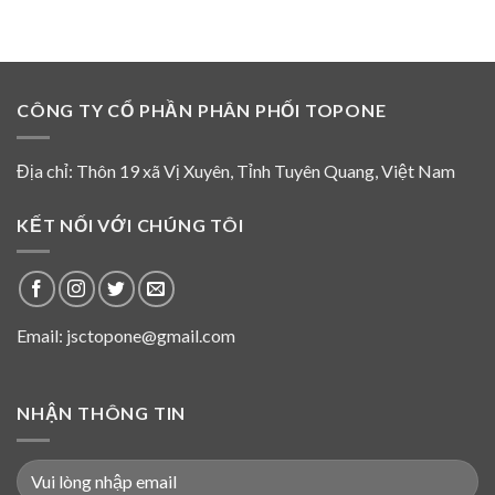
tháng
là
08
thành
năm
viên
2026
HĐQT
và
CÔNG TY CỔ PHẦN PHÂN PHỐI TOPONE
không
tham
gia
hoạt
Địa chỉ: Thôn 19 xã Vị Xuyên, Tỉnh Tuyên Quang, Việt Nam
động
của
HĐQT
KẾT NỐI VỚI CHÚNG TÔI
Top
One
từ
năm
2016
Email: jsctopone@gmail.com
NHẬN THÔNG TIN