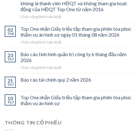
không là thành viên HĐQT và không tham gia hoạt
động của HĐQT Top One từ năm 2016
ở
Chức năng bình luận bị tắt
Vi
bằng
Top One nhận Giấy triệu tập tham gia phiên tòa phúc
02
Đỗ
Th8
thẩm vụ án hình sự ngày 01 tháng 08 năm 2026
Xuân
ở
Chức năng bình luận bị tắt
Long
Top
không
One
Báo cáo tình hình quản trị công ty 6 tháng đầu năm
làm
23
nhận
việc
Th7
2026
Giấy
tại
ở
Chức năng bình luận bị tắt
triệu
Công
Báo
tập
ty
cáo
Báo cáo tài chính quý 2 năm 2026
tham
21
Top
tình
gia
Th7
One
hình
phiên
từ
quản
tòa
năm
Top One nhận Giấy triệu tập tham gia phiên tòa phúc
10
trị
phúc
2017,
Th7
thẩm vụ án hình sự
công
thẩm
Giấy
ty
vụ
cam
6
án
đoan
tháng
hình
THÔNG TIN CỔ PHIẾU
Nguyễn
đầu
sự
Thế
năm
ngày
Trịnh
2026
01
không