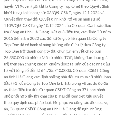
huyện Vị Xuyên (gọi tắt là Công ty Top One) theo Quyết định
khởi tố vụ án hình sự số: 03/QĐ-CSKT, ngày 12.1.2024 và
Quyết định thay đổi Quyết định khởi tố vụ án hình sự số:
1109/QĐ-CSKT, ngày 10.12.2024 của Cơ quan Cảnh sát điều
tra Công an tỉnh Hà Giang. Kết quả điều tra, xác định: Từ năm
2015 đến năm 2022 các đối tượng có liên quan tại Công ty
Top One đã có hành vi nâng khống vốn điều lệ đưa Công ty
Top One trở thành công ty đại chúng, niêm yết chào bán
25.350.000 cổ phiếu (Mã cổ phiếu TOP, không đảm bảo giá
trị) trên sàn chứng khoán, chiếm đoạt tài sản của các nhà đầu
tư với tổng số tiền là 64.735.740.000đ. Cơ quan CSĐT Công
an tỉnh Hà Giang xác định những nhà đầu tư mua cổ phiếu ban
đầu (F1) của Công ty Top One là bị hại trong vụ án, do đó đã
ủy thác điều tra đến Cơ quan CSĐT Công an 37 tỉnh/thành
phố phối hợp lấy lời khai của bị hại để xem xét giải quyết
theo quy định của pháp luật. Để phục vụ công tác điều tra vụ
án, Cơ quan CSĐT Công an tỉnh Hà Giang đề nghị những