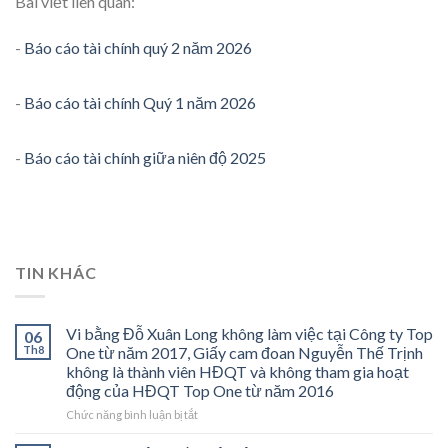
Bài viết liên quan:
-
Báo cáo tài chính quý 2 năm 2026
-
Báo cáo tài chính Quý 1 năm 2026
-
Báo cáo tài chính giữa niên độ 2025
TIN KHÁC
Vi bằng Đỗ Xuân Long không làm việc tại Công ty Top
06
Th8
One từ năm 2017, Giấy cam đoan Nguyễn Thế Trịnh
không là thành viên HĐQT và không tham gia hoạt
động của HĐQT Top One từ năm 2016
ở
Chức năng bình luận bị tắt
Vi
bằng