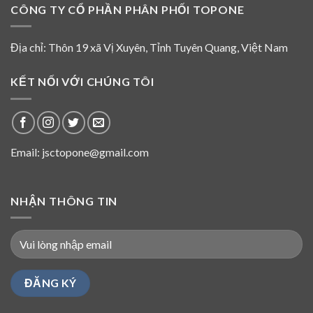
CÔNG TY CỔ PHẦN PHÂN PHỐI TOPONE
không
tham
gia
hoạt
Địa chỉ: Thôn 19 xã Vị Xuyên, Tỉnh Tuyên Quang, Việt Nam
động
của
HĐQT
KẾT NỐI VỚI CHÚNG TÔI
Top
One
từ
năm
2016
Email: jsctopone@gmail.com
NHẬN THÔNG TIN