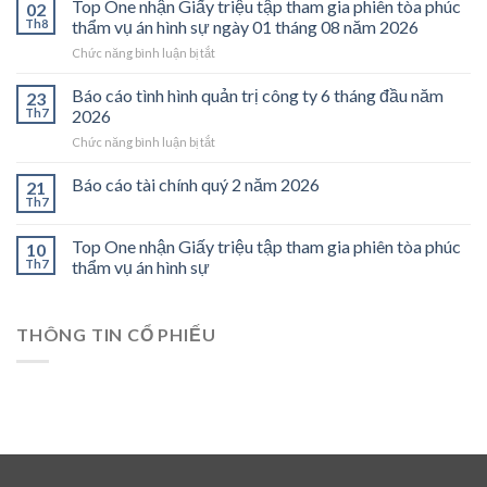
Top One nhận Giấy triệu tập tham gia phiên tòa phúc
02
Đỗ
Th8
thẩm vụ án hình sự ngày 01 tháng 08 năm 2026
Xuân
ở
Chức năng bình luận bị tắt
Long
Top
không
One
Báo cáo tình hình quản trị công ty 6 tháng đầu năm
làm
23
nhận
việc
Th7
2026
Giấy
tại
ở
Chức năng bình luận bị tắt
triệu
Công
Báo
tập
ty
cáo
Báo cáo tài chính quý 2 năm 2026
tham
21
Top
tình
gia
Th7
One
hình
phiên
từ
quản
tòa
năm
Top One nhận Giấy triệu tập tham gia phiên tòa phúc
10
trị
phúc
2017,
Th7
thẩm vụ án hình sự
công
thẩm
Giấy
ty
vụ
cam
6
án
đoan
tháng
hình
THÔNG TIN CỔ PHIẾU
Nguyễn
đầu
sự
Thế
năm
ngày
Trịnh
2026
01
không
tháng
là
08
thành
năm
viên
2026
HĐQT
và