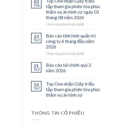
Top One nhận Giấy triệu
02
Đỗ
Th8
tập tham gia phiên tòa phúc
Xuân
thẩm vụ án hình sự ngày 01
Long
tháng 08 năm 2026
không
làm
ở
Chức năng bình luận bị tắt
việc
Top
tại
One
Báo cáo tình hình quản trị
23
Công
nhận
Th7
công ty 6 tháng đầu năm
ty
Giấy
2026
Top
triệu
One
ở
Chức năng bình luận bị tắt
tập
từ
Báo
tham
năm
cáo
gia
Báo cáo tài chính quý 2
21
2017,
tình
phiên
Th7
năm 2026
Giấy
hình
tòa
cam
quản
phúc
Top One nhận Giấy triệu
đoan
trị
thẩm
10
Nguyễn
công
vụ
Th7
tập tham gia phiên tòa phúc
Thế
ty
án
thẩm vụ án hình sự
Trịnh
6
hình
không
tháng
sự
là
đầu
ngày
THÔNG TIN CỔ PHIẾU
thành
năm
01
viên
2026
tháng
HĐQT
08
và
năm